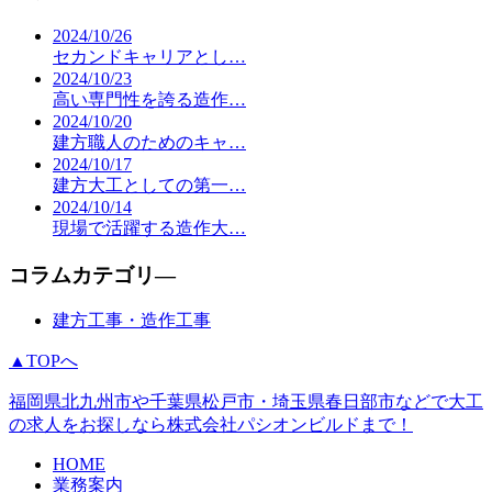
2024/10/26
セカンドキャリアとし…
2024/10/23
高い専門性を誇る造作…
2024/10/20
建方職人のためのキャ…
2024/10/17
建方大工としての第一…
2024/10/14
現場で活躍する造作大…
コラムカテゴリ―
建方工事・造作工事
▲TOPへ
福岡県北九州市や千葉県松戸市・埼玉県春日部市などで大工
の求人をお探しなら株式会社パシオンビルドまで！
HOME
業務案内